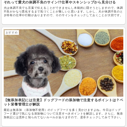
それって愛犬の体調不良のサイン!?仕草やスキンシップから見分ける
犬は体調不良でも言葉で伝えることができませんし本能的に隠そうとしますので、体調
不良がかなり悪化するまで気づくことが難しいと思います。しかし、犬が体調不良のと
き特有の仕草や行動がありますので、そのサインをチェックしておくことが大切です。
おすすめ
【無添加表記には注意】ドッグフードの添加物で注意するポイントは？ペ
ット栄養管理士が解説
最近は無添加 （添加物不使用）のドッグフードを多く見かけますよね。今日はドッグ
フード選びで気になる添加物について注意すべきポイントを解説します。さらに、無添
加表記には意外と知られてないルールがありますので、是非チェックしてみて下さい。