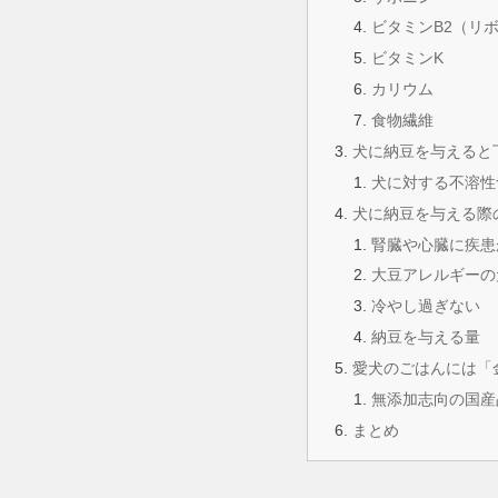
ビタミンB2（リ
ビタミンK
カリウム
食物繊維
犬に納豆を与えると
犬に対する不溶性
犬に納豆を与える際
腎臓や心臓に疾患
大豆アレルギーの
冷やし過ぎない
納豆を与える量
愛犬のごはんには「
無添加志向の国産
まとめ