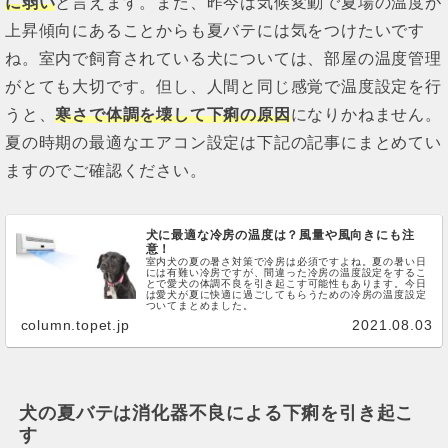
に弱い
と言えます。また、昨今は気候変動で夏場の温度が
上昇傾向にあることからも夏バテには気をつけたいです
ね。室内で飼育されている犬については、部屋の温度管理
がとても大切です。但し、人間と同じ感覚で温度設定を行
うと、
寒さで体調を壊して下痢の原因
になりかねません。
夏の時期の最適なエアコン設定は下記の記事にまとめてい
ますのでご確認ください。
犬に最適な冷房の温度は？風量や風向きにも注
意！
室内犬の夏の暑さ対策で冷房は必須ですよね。夏の暑い日
には有難い冷房ですが、間違った冷房の温度設定をするこ
とで愛犬の体調不良を引き起こす可能性もあります。今日
は愛犬が夏に快適に過ごしてもらうための冷房の温度設定
ついてまとめました。
column.topet.jp
2021.08.03
犬の夏バテは消化器不良による下痢を引き起こ
す