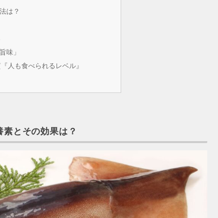
法は？
る
旨味」
質『人も食べられるレベル』
養素とその効果は？