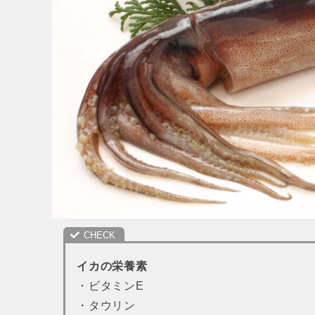
イカの栄養素
・ビタミンE
・タウリン