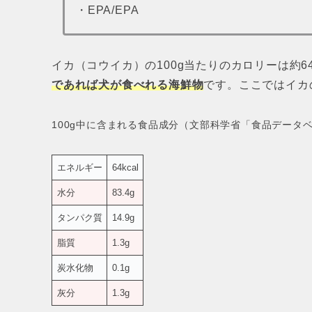
・EPA/EPA
イカ（コウイカ）の100g当たりのカロリーは約64
であれば
犬が食べれる海鮮物
です。ここではイカ
100g中に含まれる食品成分（文部科学省「食品データベース」https:
エネルギー
64kcal
水分
83.4g
タンパク質
14.9g
脂質
1.3g
炭水化物
0.1g
灰分
1.3g