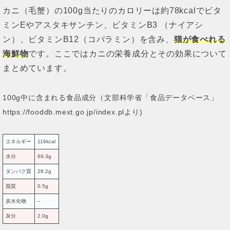
カニ（毛蟹）の100g当たりのカロリーは約78kcalでビタ
ミンEやアスタキサンチン、ビタミンB3 （ナイアシ
ン）、ビタミンB12（コバラミン）を含み、
猫が食べれる
海鮮物
です。ここではカニの栄養成分とその効果について
まとめています。
100g中に含まれる食品成分（文部科学省「食品データベース」
https://fooddb.mext.go.jp/index.plより)
エネルギー
116kcal
水分
69.3g
タンパク質
28.2g
脂質
0.5g
炭水化物
–
灰分
2.0g