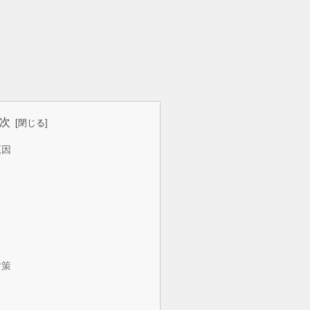
次
原因
対策